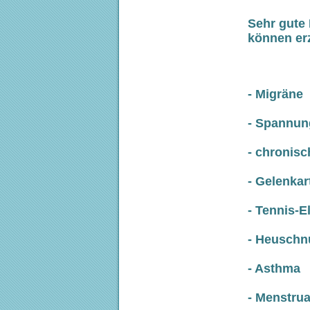
Sehr gute 
können erz
- Migräne
- Spannu
- chronis
- Gelenka
- Tennis-E
- Heuschn
- Asthma
- Menstru