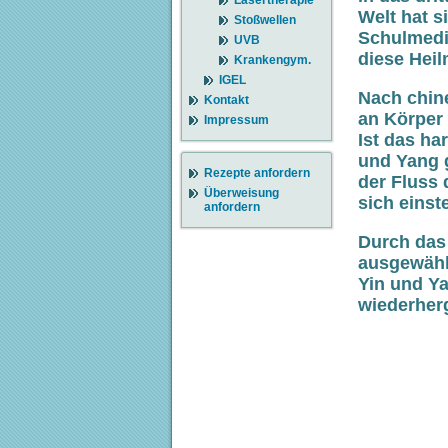
Lasertherapie
Welt hat s
Stoßwellen
Schulmedi
UVB
diese Heil
Krankengym.
IGEL
Nach chin
Kontakt
an Körper 
Impressum
Ist das ha
und Yang g
Rezepte anfordern
der Fluss
Überweisung
sich einste
anfordern
Durch das
ausgewähl
Yin und Ya
wiederherg