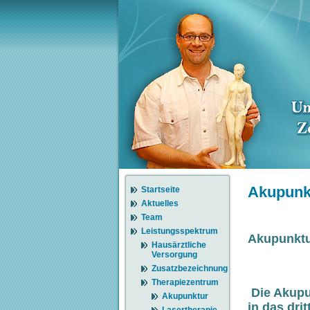
Akupunk
Startseite
Aktuelles
Team
Leistungsspektrum
Akupunktur
Hausärztliche
Versorgung
Zusatzbezeichnung
Therapiezentrum
Die Akupun
Akupunktur
in das dri