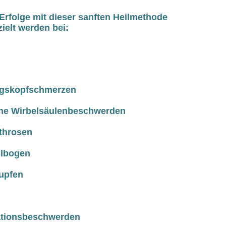
Erfolge mit dieser sanften Heilmethode
ielt werden bei:
ngskopfschmerzen
che Wirbelsäulenbeschwerden
rthrosen
llbogen
upfen
ationsbeschwerden