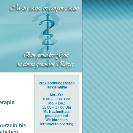
Praxisöffnungszeiten
Türkismühle
Mo.- Fr.:
8.00 – 12.00 Uhr
erapie
Mo. + Do.:
15.00 – 17.00 Uhr
Mi. Nachmittag
:
geschlossen!
Wir bitten um
Terminvereinbarung.
Wurzeln bis
stlichen