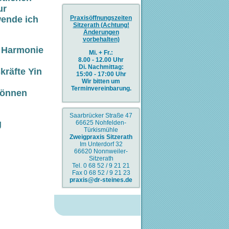
ur
Praxisöffnungszeiten
wende ich
Sitzerath (Achtung!
Änderungen
vorbehalten)
n Harmonie
Mi. + Fr.:
8.00 - 12.00 Uhr
Di. Nachmittag
:
kräfte Yin
15:00 - 17:00 Uhr
Wir bitten um
Terminvereinbarung.
können
Saarbrücker Straße 47
g
66625 Nohfelden-
Türkismühle
Zweigpraxis Sitzerath
Im Unterdorf 32
66620 Nonnweiler-
Sitzerath
Tel. 0 68 52 / 9 21 21
Fax 0 68 52 / 9 21 23
praxis@dr-steines.de