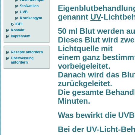
Lasertherapie
Stoßwellen
Eigenblutbehandlung
UVB
genannt
UV
-Lichtbe
Krankengym.
IGEL
50 ml Blut werden a
Kontakt
Impressum
Dieses Blut wird zwei
Lichtquelle mit
Rezepte anfordern
einem ganz bestimm
Überweisung
anfordern
vorbeigeleitet.
Danach wird das Blu
zurückgeleitet.
Die gesamte Behandl
Minuten.
Was bewirkt die UVB
Bei der UV-Licht-Be