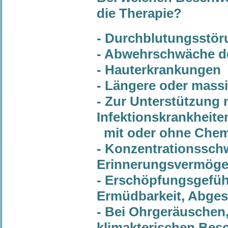
die Therapie?
- Durchblutungsstö
- Abwehrschwäche 
- Hauterkrankungen
- Längere oder massi
- Zur Unterstützung
Infektionskrankheite
mit oder ohne Chem
- Konzentrationssc
Erinnerungsvermögen
- Erschöpfungsgefühl
Ermüdbarkeit, Abges
- Bei Ohrgeräuschen
klimakterischen Bes